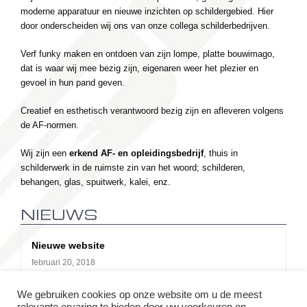
moderne apparatuur en nieuwe inzichten op schildergebied. Hier
door onderscheiden wij ons van onze collega schilderbedrijven.
Verf funky maken en ontdoen van zijn lompe, platte bouwimago,
dat is waar wij mee bezig zijn, eigenaren weer het plezier en
gevoel in hun pand geven.
Creatief en esthetisch verantwoord bezig zijn en afleveren volgens
de AF-normen.
Wij zijn een
erkend AF- en opleidingsbedrijf
, thuis in
schilderwerk in de ruimste zin van het woord; schilderen,
behangen, glas, spuitwerk, kalei, enz.
Nieuwe website
februari 20, 2018
U bevindt zich op onze nieuwe website. Er is achter de
We gebruiken cookies op onze website om u de meest
schermen hard gewerkt aan onze nieuwe website. Vanaf nu…