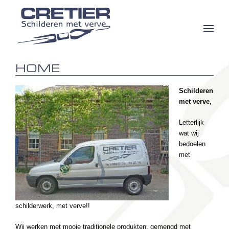
Op
Mo
Me
Schilderen
met verve,
Letterlijk
wat wij
bedoelen
met
schilderwerk, met verve!!
Wij werken met mooie traditionele produkten, gemengd met